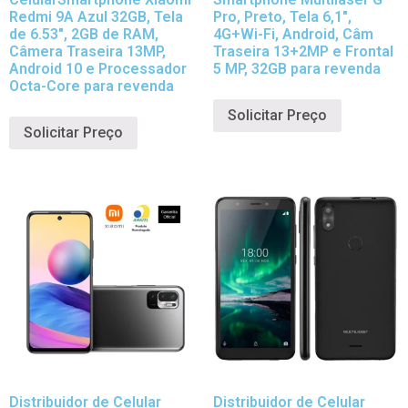
Redmi 9A Azul 32GB, Tela
Pro, Preto, Tela 6,1″,
de 6.53″, 2GB de RAM,
4G+Wi-Fi, Android, Câm
Câmera Traseira 13MP,
Traseira 13+2MP e Frontal
Android 10 e Processador
5 MP, 32GB para revenda
Octa-Core para revenda
Solicitar Preço
Solicitar Preço
Distribuidor de Celular
Distribuidor de Celular