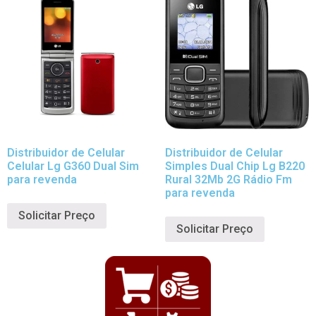
Distribuidor de Celular
Distribuidor de Celular
Celular Lg G360 Dual Sim
Simples Dual Chip Lg B220
para revenda
Rural 32Mb 2G Rádio Fm
para revenda
Solicitar Preço
Solicitar Preço