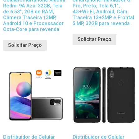
Redmi 9A Azul 32GB, Tela
Pro, Preto, Tela 6,1″,
de 6.53″, 2GB de RAM,
4G+Wi-Fi, Android, Câm
Câmera Traseira 13MP,
Traseira 13+2MP e Frontal
Android 10 e Processador
5 MP, 32GB para revenda
Octa-Core para revenda
Solicitar Preço
Solicitar Preço
Distribuidor de Celular
Distribuidor de Celular