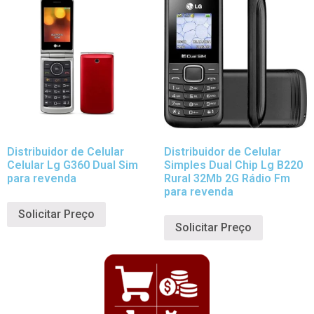
Distribuidor de Celular
Distribuidor de Celular
Celular Lg G360 Dual Sim
Simples Dual Chip Lg B220
para revenda
Rural 32Mb 2G Rádio Fm
para revenda
Solicitar Preço
Solicitar Preço